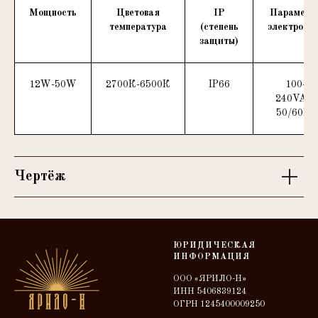
Мощность
Цветовая
IP
Параметр
температура
(степень
электросе
защиты)
12W-50W
2700К-6500К
IP66
100-
240VAC,
50/60Hz
Чертёж
ЮРИДИЧЕСКАЯ
ИНФОРМАЦИЯ
ООО «ЯРИЛО-Н»
ИНН 5406839124
ОГРН 1245400009250