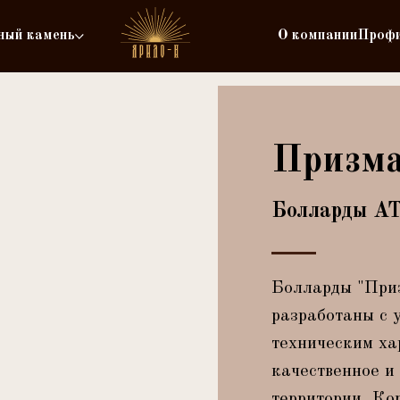
ный камень
О компании
Проф
Призм
Болларды А
Болларды "Приз
разработаны с 
техническим ха
качественное и
территории. Ко