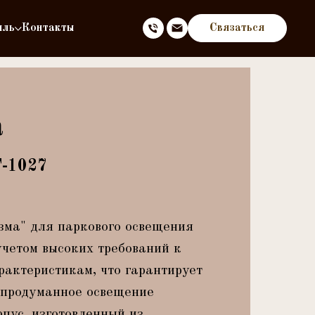
иль
Контакты
Связаться
а
Т-1027
ма" для паркового освещения
учетом высоких требований к
рактеристикам, что гарантирует
 продуманное освещение
рпус, изготовленный из